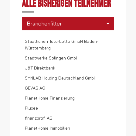
Alle bisherigen Teilnehmer
Branchenfilter
Banken
Staatlichen Toto-Lotto GmbH Baden-
Württemberg
Consumer Electronics
Stadtwerke Solingen GmbH
Einzelhandel
J&T Direktbank
SYNLAB Holding Deutschland GmbH
Elektrotechnologie
GEVAS AG
Energiedienstleistungen
PlanetHome Finanzierung
Finanzdienstleistungen
Pluxee
Gebäudedienstleistungen
finanzprofi AG
Gebäudemanagement
PlanetHome Immobilien