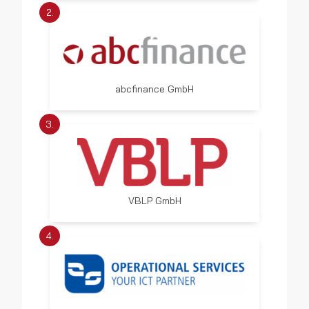
2.
abcfinance GmbH
3.
VBLP GmbH
4.