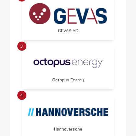
GEVAS AG
3.
Octopus Energy
4.
Hannoversche