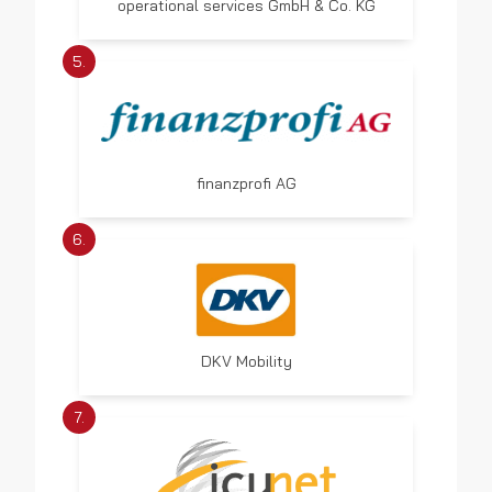
operational services GmbH & Co. KG
5.
finanzprofi AG
6.
DKV Mobility
7.