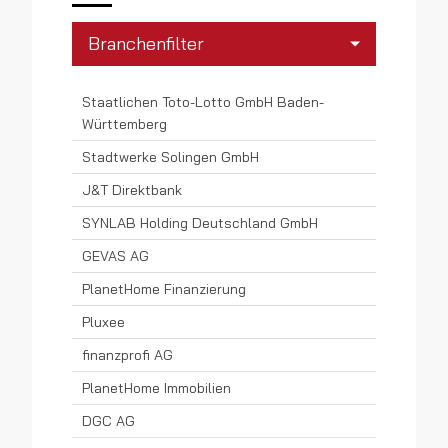
Branchenfilter
Banken
Staatlichen Toto-Lotto GmbH Baden-
Württemberg
Consumer Electronics
Stadtwerke Solingen GmbH
Einzelhandel
J&T Direktbank
SYNLAB Holding Deutschland GmbH
Elektrotechnologie
GEVAS AG
Energiedienstleistungen
PlanetHome Finanzierung
Finanzdienstleistungen
Pluxee
Gebäudedienstleistungen
finanzprofi AG
Gebäudemanagement
PlanetHome Immobilien
DGC AG
Gesundheitswesen