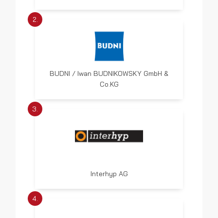
2.
BUDNI / Iwan BUDNIKOWSKY GmbH &
Co.KG
3.
Interhyp AG
4.