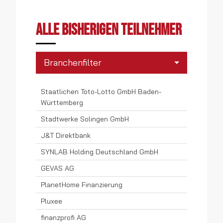
Alle bisherigen Teilnehmer
Branchenfilter
Banken
Staatlichen Toto-Lotto GmbH Baden-
Württemberg
Consumer Electronics
Stadtwerke Solingen GmbH
Einzelhandel
J&T Direktbank
SYNLAB Holding Deutschland GmbH
Elektrotechnologie
GEVAS AG
Energiedienstleistungen
PlanetHome Finanzierung
Finanzdienstleistungen
Pluxee
Gebäudedienstleistungen
finanzprofi AG