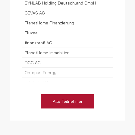
SYNLAB Holding Deutschland GmbH
Elektrotechnologie
GEVAS AG
Energiedienstleistungen
PlanetHome Finanzierung
Finanzdienstleistungen
Pluxee
Gebäudedienstleistungen
finanzprofi AG
Gebäudemanagement
PlanetHome Immobilien
DGC AG
Gesundheitswesen
Octopus Energy
Handel
VBLP GmbH
Industrie und Produktion
Schneider Electric & UTA
Alle Teilnehmer
IT-Dienstleistungen
SEW-EURODRIVE GmbH & Co. KG
ADP Employer Services GmbH
Krankenversicherung
Hallesche Krankenversicherung
Logistik
Europcar Autovermietung GmbH