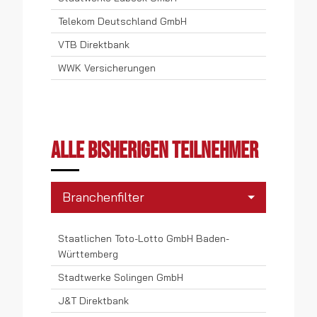
Telekom Deutschland GmbH
VTB Direktbank
WWK Versicherungen
Alle bisherigen Teilnehmer
Branchenfilter
Banken
Staatlichen Toto-Lotto GmbH Baden-
Württemberg
Consumer Electronics
Stadtwerke Solingen GmbH
Einzelhandel
J&T Direktbank