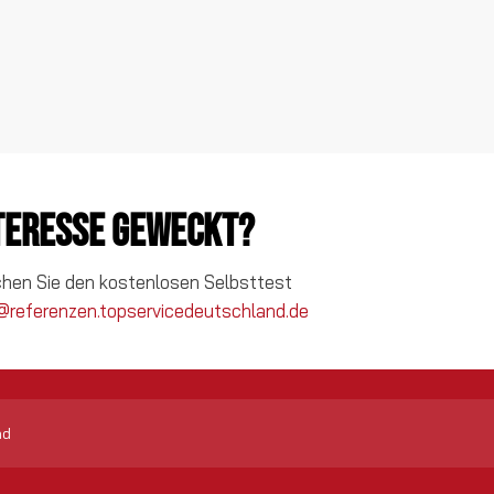
nteresse geweckt?
chen Sie den kostenlosen Selbsttest
@referenzen.topservicedeutschland.de
nd