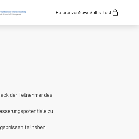
Referenzen
News
Selbsttest
ack der Teilnehmer des
besserungspotentiale zu
rgebnissen teilhaben