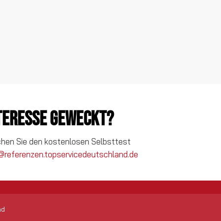
nteresse geweckt?
chen Sie den kostenlosen Selbsttest
@referenzen.topservicedeutschland.de
nd