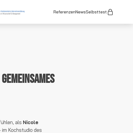
Referenzen
News
Selbsttest
r gemeinsames
fühlen, als
Nicole
 - im Kochstudio des