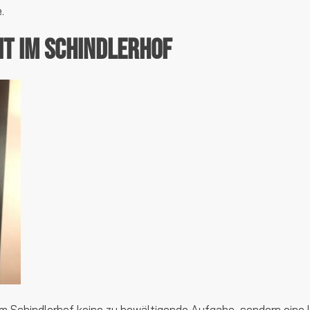
.
t im Schindlerhof
m Schindlerhof keine zu bewältigende Aufgabe, sondern eine l