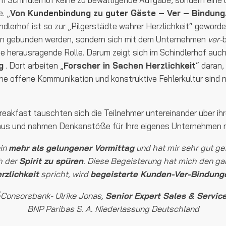
. „
Von Kundenbindung zu guter Gäste – Ver – Bindung
indlerhof ist so zur „Pilgerstädte wahrer Herzlichkeit“ geword
en gebunden werden, sondern sich mit dem Unternehmen
ver-
ine herausragende Rolle. Darum zeigt sich im Schindlerhof auc
g
. Dort arbeiten „
Forscher in Sachen Herzlichkeit
“ daran
e offene Kommunikation und konstruktive Fehlerkultur sind n
akfast tauschten sich die Teilnehmer untereinander über ih
us und nahmen Denkanstöße für Ihre eigenes Unternehmen m
ein
mehr als gelungener Vormittag
und hat mir sehr gut gef
ch der
Spirit zu spüren
. Diese Begeisterung hat mich den ga
rzlichkeit
spricht, wird
begeisterte Kunden-Ver-Bindung
- Ulrike Jonas,
Senior Expert Sales & Service
BNP Paribas S. A. Niederlassung Deutschland