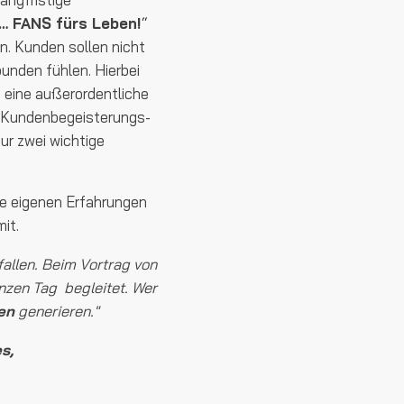
… FANS fürs Leben!
“
en. Kunden sollen nicht
bunden fühlen. Hierbei
h eine außerordentliche
, Kundenbegeisterungs-
ur zwei wichtige
re eigenen Erfahrungen
it.
allen. Beim Vortrag von
nzen Tag begleitet.
Wer
en
generieren."
s,