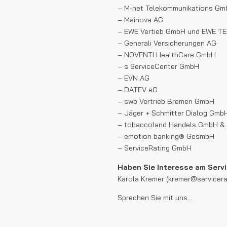
– M-net Telekommunikations G
– Mainova AG
– EWE Vertieb GmbH und EWE T
– Generali Versicherungen AG
– NOVENTI HealthCare GmbH
– s ServiceCenter GmbH
– EVN AG
– DATEV eG
– swb Vertrieb Bremen GmbH
– Jäger + Schmitter Dialog Gmb
– tobaccoland Handels GmbH &
– emotion banking® GesmbH
– ServiceRating GmbH
Haben Sie Interesse am Serv
Karola Kremer (kremer@servicerat
Sprechen Sie mit uns…