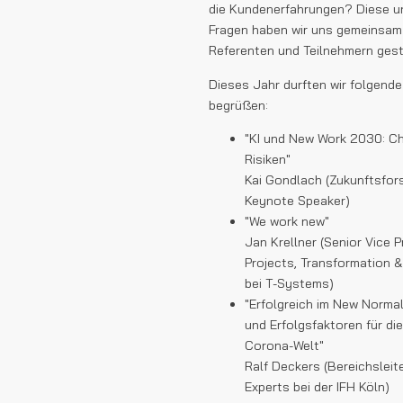
die Kundenerfahrungen? Diese u
Fragen haben wir uns gemeinsam
Referenten und Teilnehmern geste
Dieses Jahr durften wir folgend
begrüßen:
"KI und New Work 2030: C
Risiken"
Kai Gondlach (Zukunftsfor
Keynote Speaker)
"We work new"
Jan Krellner (Senior Vice 
Projects, Transformation 
bei T-Systems)
"Erfolgreich im New Normal
und Erfolgsfaktoren für di
Corona-Welt"
Ralf Deckers (Bereichsleit
Experts bei der IFH Köln)