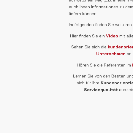
auf welchem Weg (z.B. in einem W
auch Ihnen Informationen zu de
liefern können.
Im folgenden finden Sie weiteren
Hier finden Sie ein
Video
mit all
Sehen Sie sich die
kundenorie
Unternehmen
an.
Hören Sie die Referenten im
Lernen Sie von den Besten und
sich für Ihre
Kundenorienti
Servicequalität
auszei