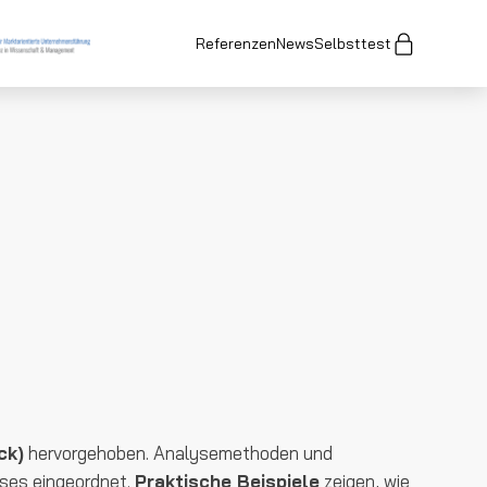
Referenzen
News
Selbsttest
ck)
hervorgehoben. Analysemethoden und
sses eingeordnet.
Praktische Beispiele
zeigen, wie