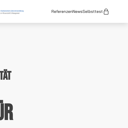
Referenzen
News
Selbsttest
tät
ür