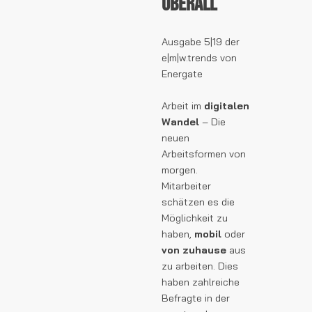
überall
Ausgabe 5|19 der
e|m|w.trends von
Energate
Arbeit im
digitalen
Wandel
– Die
neuen
Arbeitsformen von
morgen.
Mitarbeiter
schätzen es die
Möglichkeit zu
haben,
mobil
oder
von zuhause
aus
zu arbeiten. Dies
haben zahlreiche
Befragte in der