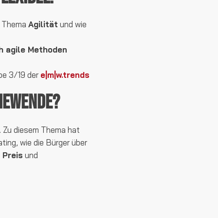
as Thema
Agilität
und wie
h agile Methoden
abe 3/19 der
e|m|w.trends
giewende?
. Zu diesem Thema hat
ting, wie die Bürger über
 Preis
und