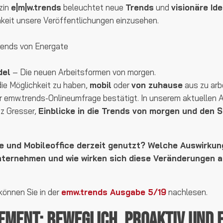
zin
e|m|w.trends
beleuchtet neue
Trends
und
visionäre Id
chkeit unsere Veröffentlichungen einzusehen.
rends von Energate
del
– Die neuen Arbeitsformen von morgen.
die Möglichkeit zu haben,
mobil
oder
von zuhause
aus zu arb
r emw.trends-Onlineumfrage bestätigt. In unserem aktuellen Ar
nz Gresser,
Einblicke in die Trends von morgen und den 
 und Mobileoffice derzeit genutzt? Welche Auswirkun
ternehmen und wie wirken sich diese Veränderungen au
können Sie in der
emw.trends Ausgabe 5/19
nachlesen.
ement: Beweglich, proaktiv und f