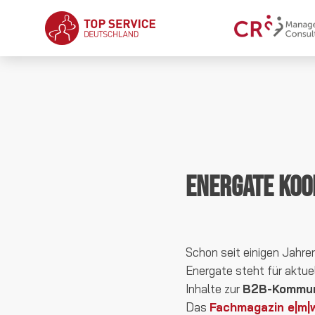
Energate Koo
Schon seit einigen Jahr
Energate steht für aktu
Inhalte zur
B2B-Kommun
Das
Fachmagazin e|m|