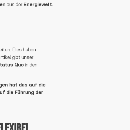
een
aus der
Energiewelt
.
eiten. Dies haben
tikel gibt unser
Status Quo
in den
gen hat das auf die
f die Führung der
lexibel.