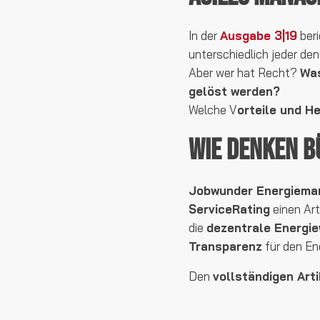
In der
Ausgabe 3|19
beri
unterschiedlich jeder den 
Aber wer hat Recht?
Was
gelöst werden?
Welche V
orteile und H
Wie denken B
Jobwunder Energiemar
ServiceRating
einen Art
die
dezentrale Energi
Transparenz
für den En
Den
vollständigen Arti