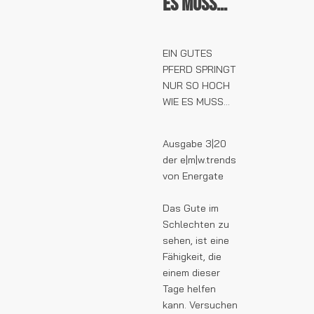
ES MUSS…
EIN GUTES
PFERD SPRINGT
NUR SO HOCH
WIE ES MUSS…
Ausgabe 3|20
der e|m|w.trends
von Energate
Das Gute im
Schlechten zu
sehen, ist eine
Fähigkeit, die
einem dieser
Tage helfen
kann. Versuchen