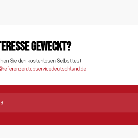
nteresse geweckt?
chen Sie den kostenlosen Selbsttest
@referenzen.topservicedeutschland.de
nd