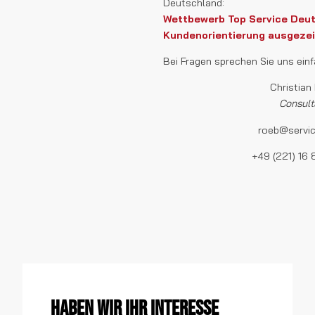
Deutschland:
Wettbewerb Top Service Deut
Kundenorientierung ausgeze
Bei Fragen sprechen Sie uns einfa
Christian
Consult
roeb@servic
+49 (221) 16
Haben wir Ihr Interesse