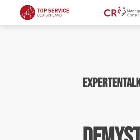
Expertentalk:
Demysti