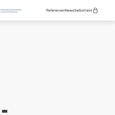
Referenzen
News
Selbsttest
-