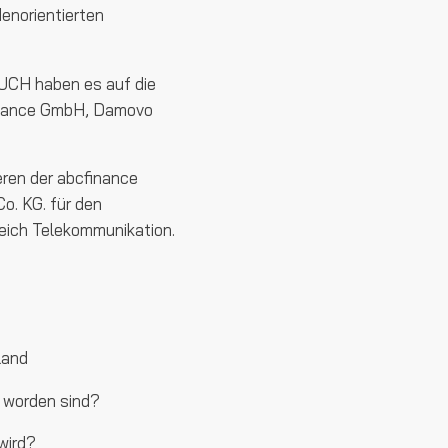
enorientierten
CH haben es auf die
finance GmbH, Damovo
eren der abcfinance
o. KG. für den
eich Telekommunikation.
land
 worden sind?
wird?