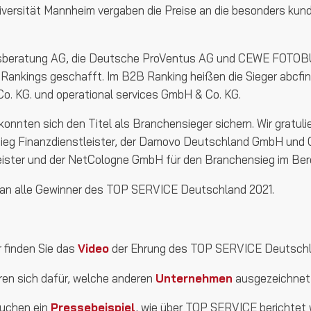
ersität Mannheim vergaben die Preise an die besonders kund
beratung AG, die Deutsche ProVentus AG und CEWE FOTOBU
 Rankings geschafft. Im B2B Ranking heißen die Sieger abc
. KG. und operational services GmbH & Co. KG.
onnten sich den Titel als Branchensieger sichern. Wir gratuli
eg Finanzdienstleister, der Damovo Deutschland GmbH und C
eister und der NetCologne GmbH für den Branchensieg im Ber
an alle Gewinner des TOP SERVICE Deutschland 2021.
r finden Sie das
Video
der Ehrung des TOP SERVICE Deutsch
eren sich dafür, welche anderen
Unternehmen
ausgezeichnet
suchen ein
Pressebeispiel
, wie über TOP SERVICE berichtet 