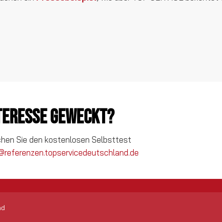
nteresse geweckt?
chen Sie den kostenlosen Selbsttest
@referenzen.topservicedeutschland.de
nd