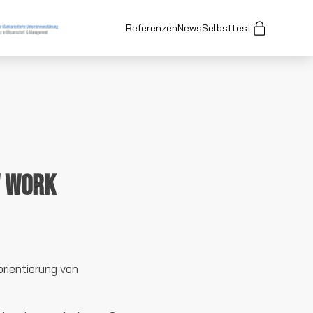
Referenzen
News
Selbsttest
w Work
rientierung von