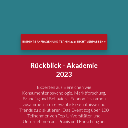
INSIGHTS ANFRAGEN UND TERMIN 2025 NICHT VERPASSEN »
Rückblick - Akademie
2023
Experten aus Bereichen wie
Konsumentenpsychologie, Marktforschung,
Branding und Behavioral Economics kamen
zusammen, um relevante Erkenntnisse und
Trends zu diskutieren. Das Event zog über 100
Teilnehmer von Top-Universitäten und
Unternehmen aus Praxis und Forschung an.