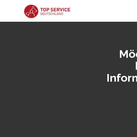
Möc
Infor