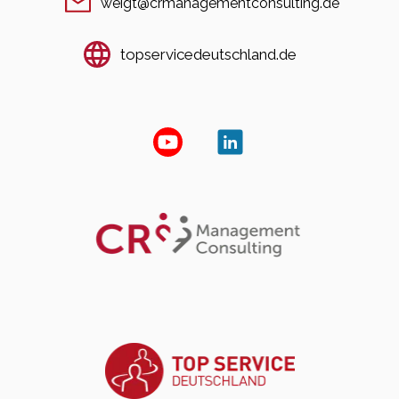
weigt@crmanagementconsulting.de
topservicedeutschland.de