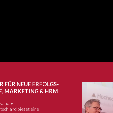
mmenden Tagen
ER FÜR NEUE ERFOLGS-
E, MARKETING & HRM
ewandte
tschland bietet eine