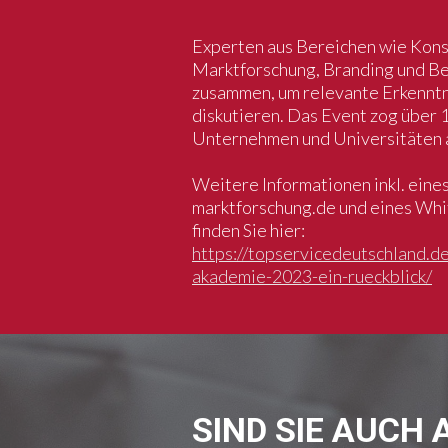
Experten aus Bereichen wie Kon
Marktforschung, Branding und B
zusammen, um relevante Erkenntn
diskutieren. Das Event zog über 
Unternehmen und Universitäten a
Weitere Informationen inkl. eines
marktforschung.de und eines Whi
finden Sie hier:
https://topservicedeutschland.de
akademie-2023-ein-rueckblick/
SIND SIE AUCH