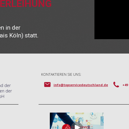
VERLEIHUNG
n in der
is Köln) statt.
KONTAKTIEREN SIE UNS:
nd der
info@topservicedeutschland.de
+49 
en der
bH