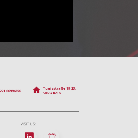
Tunisstraße 19-23,
221 66994350
50667 Köln
VISIT US: