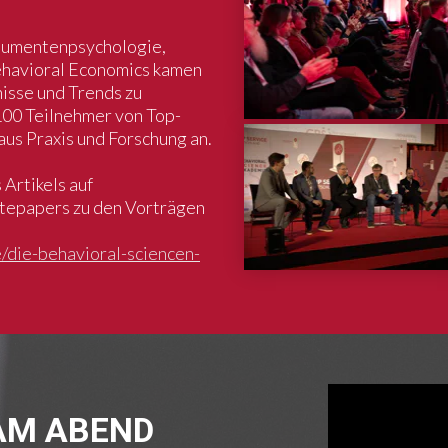
sumentenpsychologie,
ehavioral Economics kamen
isse und Trends zu
100 Teilnehmer von Top-
us Praxis und Forschung an.
 Artikels auf
tepapers zu den Vorträgen
/die-behavioral-sciencen-
 AM ABEND