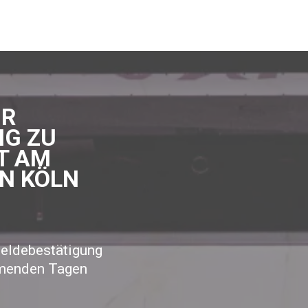
ÜR
NG ZU
T AM
IN KÖLN
meldebestätigung
mmenden Tagen