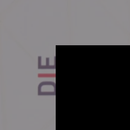
VIELEN DANK F
IHRE ANMELDU
UNSEREM EVEN
29. APRIL 2025 
Bezüglich einer finalen An