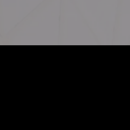
ÜR
NG ZU
T AM
IN KÖLN
meldebestätigung